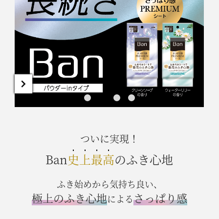
ついに実現！
Ban
史上最高
のふき心地
ふき始めから気持ち良い、
極上のふき心地
さっぱり感
による