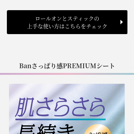
ロールオンとスティックの
上手な使い方はこちらをチェック
Banさっぱり感PREMIUMシート