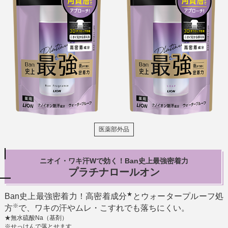
医薬部外品
ニオイ・ワキ汗Wで効く！Ban史上最強密着力
プラチナロールオン
★
Ban史上最強密着力！高密着成分
とウォータープルーフ処
※
方
で、ワキの汗やムレ・こすれでも落ちにくい。
★無水硫酸Na（基剤）
※せっけんで落とせます