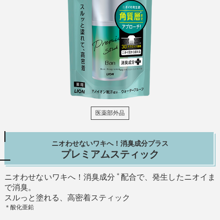
医薬部外品
ニオわせないワキへ！消臭成分プラス
プレミアムスティック
＊
ニオわせないワキへ！消臭成分
配合で、発生したニオイま
で消臭。
スルっと塗れる、高密着スティック
＊酸化亜鉛