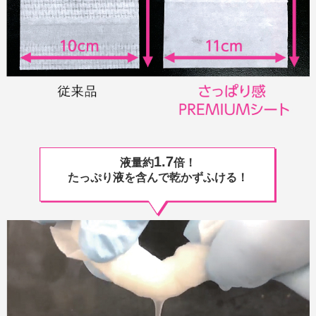
1.7
液量約
倍！
たっぷり液を含んで乾かずふける！