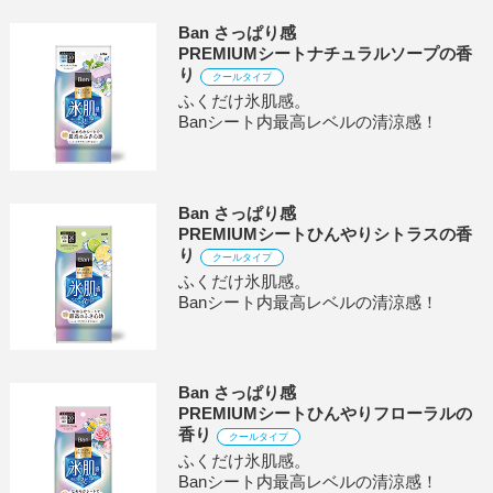
Ban さっぱり感
PREMIUMシート
ナチュラルソープの香
り
クールタイプ
ふくだけ氷肌感。
Banシート内最高レベルの清涼感！
Ban さっぱり感
PREMIUMシート
ひんやりシトラスの香
り
クールタイプ
ふくだけ氷肌感。
Banシート内最高レベルの清涼感！
Ban さっぱり感
PREMIUMシート
ひんやりフローラルの
香り
クールタイプ
ふくだけ氷肌感。
Banシート内最高レベルの清涼感！