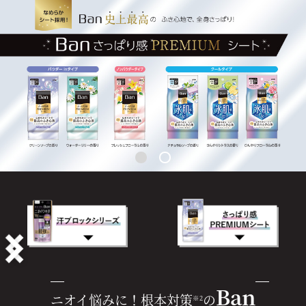
Ban
ニオイ悩みに！根本対策
の
※2