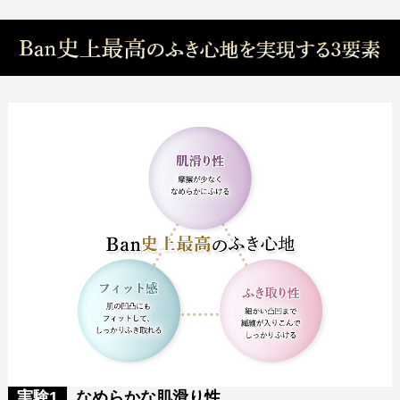
実験1
なめらかな肌滑り性