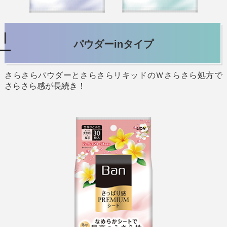
パウダーinタイプ
さらさらパウダーとさらさらリキッドのＷさらさら処方で
さらさら感が長続き！